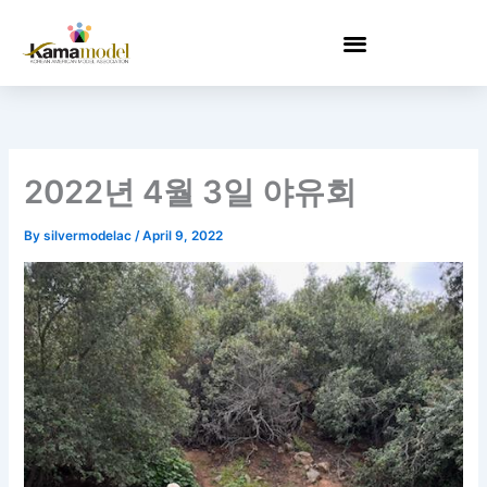
Skip
to
content
2022년 4월 3일 야유회
By
silvermodelac
/
April 9, 2022